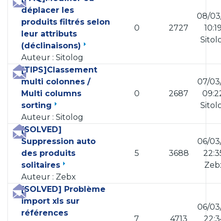
déplacer les
08/03
produits filtrés selon
0
2727
10:1
leur attributs
Sito
(déclinaisons)
Auteur : Sitolog
[TIPS]Classement
multi colonnes /
07/03
Multi columns
0
2687
09:2
sorting
Sito
Auteur : Sitolog
[SOLVED]
Suppression auto
06/03
des produits
5
3688
22:3
solitaires
Zeb
Auteur : Zebx
[SOLVED] Problème
import xls sur
06/03
références
7
4713
22:3