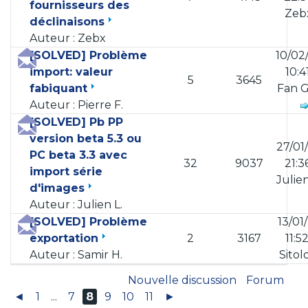
fournisseurs des
Zeb
déclinaisons
Auteur : Zebx
[SOLVED] Problème
10/02
import: valeur
10:4
5
3645
fabiquant
Fan 
Auteur : Pierre F.
[SOLVED] Pb PP
version beta 5.3 ou
27/01
PC beta 3.3 avec
32
9037
21:3
import série
Julien
d'images
Auteur : Julien L.
[SOLVED] Problème
13/01
exportation
2
3167
11:5
Auteur : Samir H.
Sito
Nouvelle discussion
Forum
◄
1
...
7
8
9
10
11
►