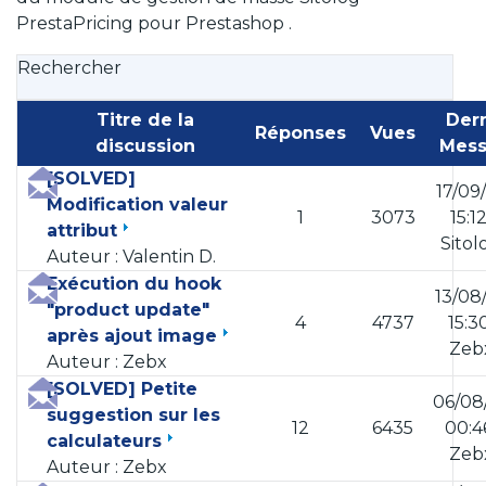
PrestaPricing pour Prestashop .
Rechercher
Titre de la
Der
Réponses
Vues
discussion
Mes
[SOLVED]
17/09
Modification valeur
1
3073
15:1
attribut
Sito
Auteur : Valentin D.
Exécution du hook
13/08
"product update"
4
4737
15:3
après ajout image
Zeb
Auteur : Zebx
[SOLVED] Petite
06/08
suggestion sur les
12
6435
00:4
calculateurs
Zeb
Auteur : Zebx