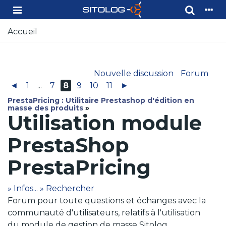
Accueil
Nouvelle discussion
Forum
◄
1
...
7
8
9
10
11
►
PrestaPricing : Utilitaire Prestashop d'édition en
masse des produits
»
Utilisation module
PrestaShop
PrestaPricing
» Infos...
» Rechercher
Forum pour toute questions et échanges avec la
communauté d'utilisateurs, relatifs à l'utilisation
du module de gestion de masse Sitolog