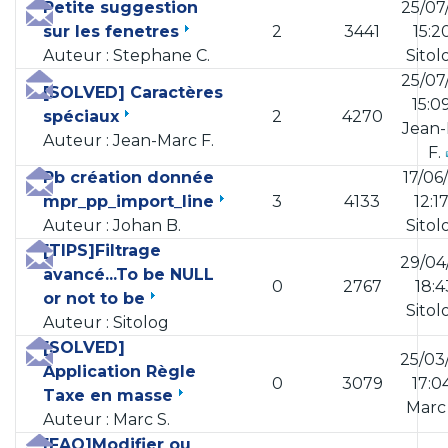
Petite suggestion
25/07
sur les fenetres
2
3441
15:2
Auteur : Stephane C.
Sito
25/07
[SOLVED] Caractères
15:0
spéciaux
2
4270
Jean
Auteur : Jean-Marc F.
F.
Pb création donnée
17/06
mpr_pp_import_line
3
4133
12:1
Auteur : Johan B.
Sito
[TIPS]Filtrage
29/04
avancé...To be NULL
0
2767
18:4
or not to be
Sito
Auteur : Sitolog
[SOLVED]
25/03
Application Règle
0
3079
17:0
Taxe en masse
Marc
Auteur : Marc S.
[FAQ]Modifier ou