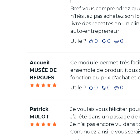
!
Bref vous comprendrez que je
n’hésitez pas achetez son lo
livre des recettes en un cl
auto-entrepreneur !
Utile ?
0
0
0
Accueil
Ce module permet très facil
MUSÉE DE
ensemble de produit (tous ou
BERGUES
fonction du prix d'achat et 
Utile ?
0
0
0
Patrick
Je voulais vous féliciter p
MULOT
J’ai été dans un passage de 
Je n’ai pas encore vu dans t
Continuez ainsi je vous sera