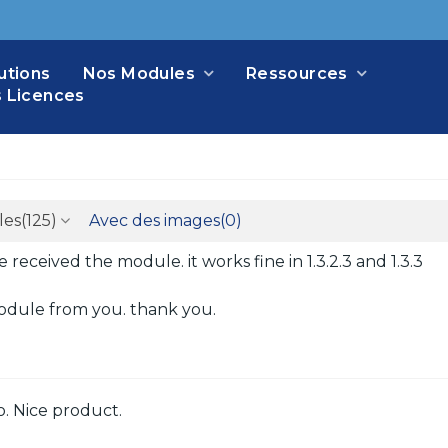
utions
Nos Modules
Ressources
 Licences
les
(125)
Avec des images
(0)
 received the module. it works fine in 1.3.2.3 and 1.3.3
odule from you. thank you.
. Nice product.