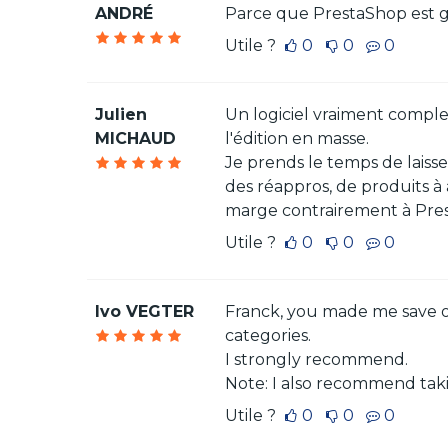
ANDRÉ
Parce que PrestaShop est g
Utile ?
0
0
0
Julien
Un logiciel vraiment compl
MICHAUD
l'édition en masse.
Je prends le temps de laisse
des réappros, de produits à 
marge contrairement à Prest
Utile ?
0
0
0
Ivo VEGTER
Franck, you made me save o
categories.
I strongly recommend.
Note: I also recommend takin
Utile ?
0
0
0