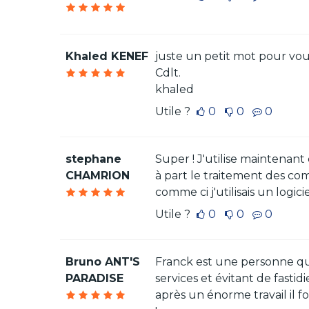
Khaled KENEF
juste un petit mot pour vou
Cdlt.
khaled
Utile ?
0
0
0
stephane
Super ! J'utilise maintenan
CHAMRION
à part le traitement des com
comme ci j'utilisais un logicie
Utile ?
0
0
0
Bruno ANT'S
Franck est une personne qui 
PARADISE
services et évitant de fasti
après un énorme travail il fo