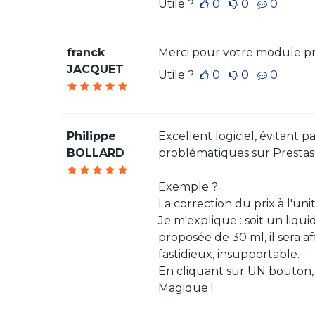
Utile ?
0
0
0
franck
Merci pour votre module pres
JACQUET
Utile ?
0
0
0
Philippe
Excellent logiciel, évitant 
BOLLARD
problématiques sur Prestash
Exemple ?
La correction du prix à l'un
Je m'explique : soit un liqui
proposée de 30 ml, il sera aff
fastidieux, insupportable.
En cliquant sur UN bouton, 
Magique !