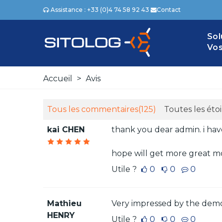
Assistance : +33 (0)4 74 58 92 43
Contact
Sol
Vos
Accueil
>
Avis
Tous les commentaires
(125)
Toutes les étoi
kai CHEN
thank you dear admin. i have
hope will get more great m
Utile ?
0
0
0
Mathieu
Very impressed by the demo
HENRY
Utile ?
0
0
0