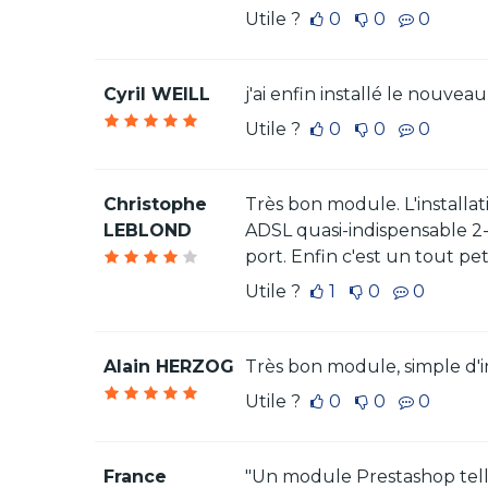
Utile ?
0
0
0
Cyril WEILL
j'ai enfin installé le nouve
Utile ?
0
0
0
Christophe
Très bon module. L'installat
LEBLOND
ADSL quasi-indispensable 2- 
port. Enfin c'est un tout pe
Utile ?
1
0
0
Alain HERZOG
Très bon module, simple d'ins
Utile ?
0
0
0
France
"Un module Prestashop telle