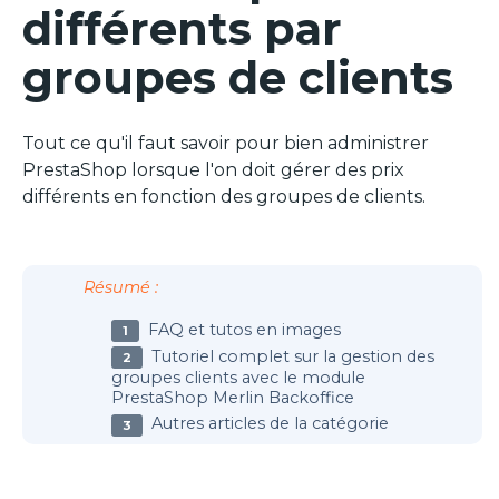
Champs personnalisés
3
différents par
IA - ChatGPT -Gemini....
3
Automatisation
4
groupes de clients
Tout ce qu'il faut savoir pour bien administrer
PrestaShop lorsque l'on doit gérer des prix
différents en fonction des groupes de clients.
Résumé :
FAQ et tutos en images
Tutoriel complet sur la gestion des
groupes clients avec le module
PrestaShop Merlin Backoffice
Autres articles de la catégorie