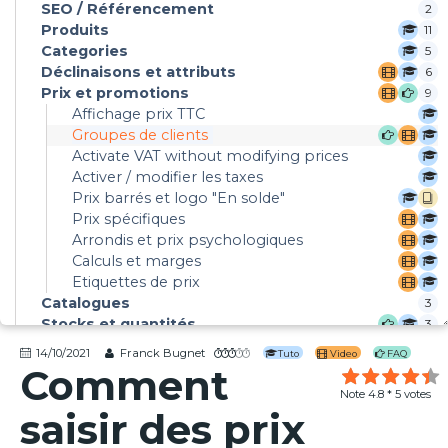
SEO / Référencement
2
Produits
11
Categories
5
Déclinaisons et attributs
6
Prix et promotions
9
Affichage prix TTC
Groupes de clients
Activate VAT without modifying prices
Activer / modifier les taxes
Prix barrés et logo "En solde"
Prix spécifiques
Arrondis et prix psychologiques
Calculs et marges
Etiquettes de prix
Catalogues
3
Stocks et quantités
3
Outils de modification en masse
2
14/10/2021
Franck Bugnet
Tuto
Video
FAQ
Exportation
Comment
Comptabilité
3
Note
4.8
*
5
votes
Réparer PrestaShop
2
saisir des prix
Caractéristiques des produits
2