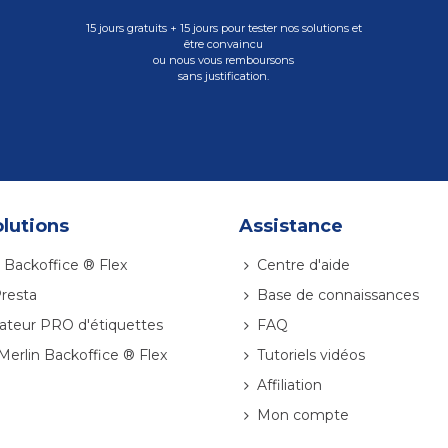
15 jours gratuits + 15 jours pour tester nos solutions et
être convaincu
ou nous vous remboursons
sans justification.
lutions
Assistance
 Backoffice ® Flex
Centre d'aide
resta
Base de connaissances
ateur PRO d'étiquettes
FAQ
 Merlin Backoffice ® Flex
Tutoriels vidéos
Affiliation
Mon compte