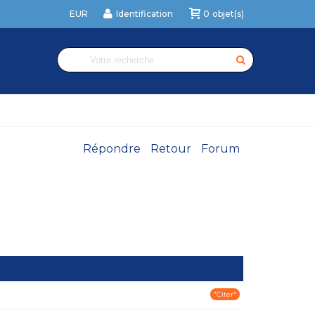
EUR
Identification
0
objet(s)
Répondre
Retour
Forum
"Citer"