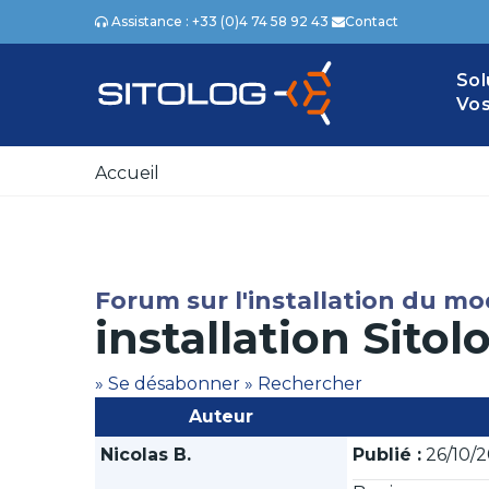
Assistance : +33 (0)4 74 58 92 43
Contact
Sol
Vos
Accueil
Forum sur l'installation du m
installation Sitol
» Se désabonner
» Rechercher
Auteur
Nicolas B.
Publié :
26/10/2