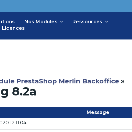
utions
Nos Modules
Ressources
 Licences
odule PrestaShop Merlin Backoffice
»
og 8.2a
Message
020 12:11:04