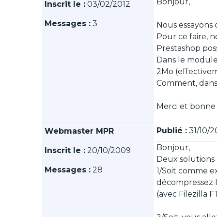
Bonjour,
Inscrit le :
03/02/2012
Messages :
3
Nous essayons ce
Pour ce faire, 
Prestashop possè
Dans le module 
2Mo (effectivem
Comment, dans c
Merci et bonne 
Publié :
31/10/2
Webmaster MPR
Bonjour,
Inscrit le :
20/10/2009
Deux solutions 
Messages :
28
1/Soit comme exp
décompressez le
(avec Filezilla 