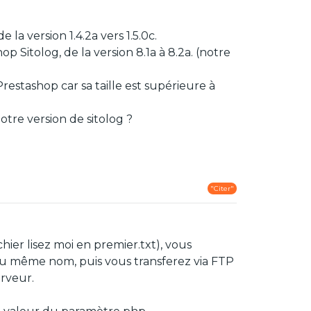
la version 1.4.2a vers 1.5.0c.
Sitolog, de la version 8.1a à 8.2a. (notre
restashop car sa taille est supérieure à
tre version de sitolog ?
"Citer"
chier lisez moi en premier.txt), vous
 du même nom, puis vous transferez via FTP
erveur.