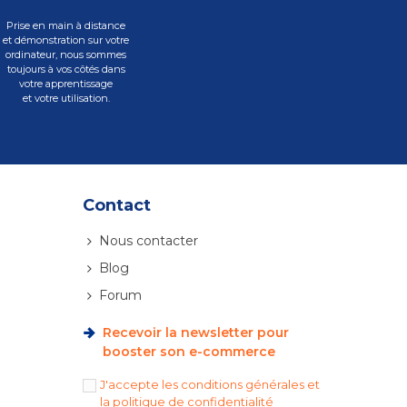
Prise en main à distance
et démonstration sur votre
ordinateur, nous sommes
toujours à vos côtés dans
votre apprentissage
et votre utilisation.
Contact
Nous contacter
Blog
Forum
Recevoir la newsletter pour
booster son e-commerce
J'accepte les conditions générales et
la politique de confidentialité