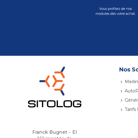
Vous profitez de nos
modules dès votre achat.
Nos So
Merlin
AutoP
Génér
Tarifs
Franck Bugnet - EI