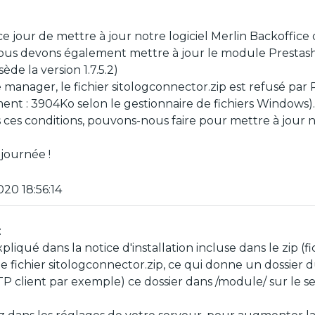
 jour de mettre à jour notre logiciel Merlin Backoffice de 
nous devons également mettre à jour le module Prestashop 
de la version 1.7.5.2)
manager, le fichier sitologconnector.zip est refusé par P
ent : 3904Ko selon le gestionnaire de fichiers Windows).
es conditions, pouvons-nous faire pour mettre à jour no
journée !
020 18:56:14
:
liqué dans la notice d'installation incluse dans le zip (fi
 fichier sitologconnector.zip, ce qui donne un dossier
FTP client par exemple) ce dossier dans /module/ sur le s