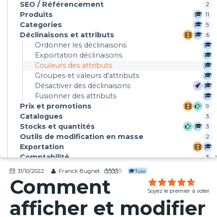
SEO / Référencement
2
Produits
11
Categories
5
Déclinaisons et attributs
6
Ordonner les déclinaisons
Exportation déclinaisons
Couleurs des attributs
Groupes et valeurs d'attributs
Désactiver des déclinaisons
Fusionner des attributs
Prix et promotions
9
Catalogues
3
Stocks et quantités
3
Outils de modification en masse
2
Exportation
Comptabilité
3
Réparer PrestaShop
2
31/10/2022
Franck Bugnet
Tuto
Caractéristiques des produits
2
Comment
Champs personnalisés
3
Soyez le premier à voter
IA - ChatGPT -Gemini....
3
afficher et modifier
Automatisation
4