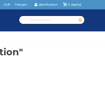
EUR
Français
Identification
0
objet(s)
tion"