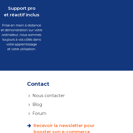
Support pro
et réactif inclus
Prise en main à distance
et démonstration sur votre
ordinateur, nous sommes
toujours à vos côtés dans
votre apprentissage
et votre utilisation.
Contact
Nous contacter
Blog
Forum
Recevoir la newsletter pour
booster son e-commerce