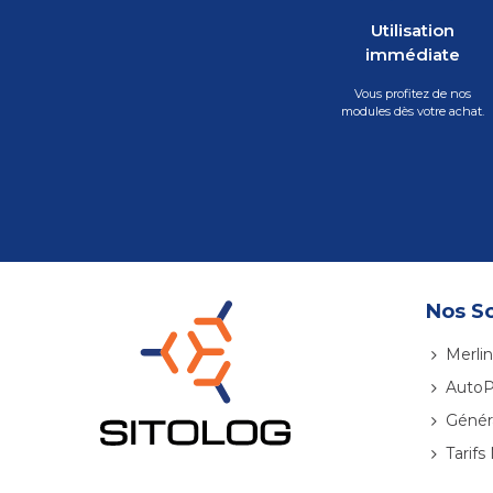
Utilisation
immédiate
Vous profitez de nos
modules dès votre achat.
Nos So
Merlin
AutoP
Génér
Tarifs