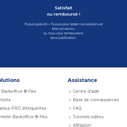
Satisfait
ou remboursé !
15 jours gratuits + 15 jours pour tester nos solutions et
être convaincu
ou nous vous remboursons
sans justification.
lutions
Assistance
 Backoffice ® Flex
Centre d'aide
resta
Base de connaissances
ateur PRO d'étiquettes
FAQ
 Merlin Backoffice ® Flex
Tutoriels vidéos
Affiliation