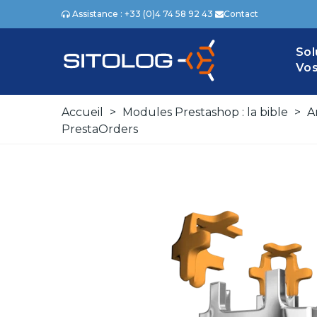
Assistance : +33 (0)4 74 58 92 43
Contact
Sol
Vos
Accueil
>
Modules Prestashop : la bible
>
A
PrestaOrders