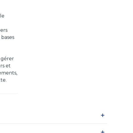
le
ers
 bases
e
 gérer
rs et
cements,
te.