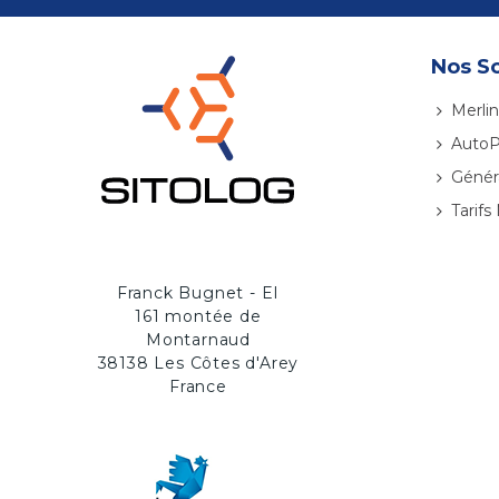
Nos So
Merlin
AutoP
Génér
Tarifs
Franck Bugnet - EI
161 montée de
Montarnaud
38138 Les Côtes d'Arey
Continuer sans accepter
France
Des cookies, ça vous dit ?